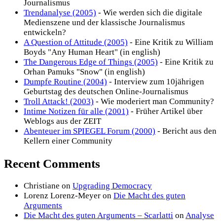
Journalismus
Trendanalyse (2005)
- Wie werden sich die digitale
Medienszene und der klassische Journalismus
entwickeln?
A Question of Attitude (2005)
- Eine Kritik zu William
Boyds "Any Human Heart" (in english)
The Dangerous Edge of Things (2005)
- Eine Kritik zu
Orhan Pamuks "Snow" (in english)
Dumpfe Routine (2004)
- Interview zum 10jährigen
Geburtstag des deutschen Online-Journalismus
Troll Attack! (2003)
- Wie moderiert man Community?
Intime Notizen für alle (2001)
- Früher Artikel über
Weblogs aus der ZEIT
Abenteuer im SPIEGEL Forum (2000)
- Bericht aus den
Kellern einer Community
Recent Comments
Christiane
on
Upgrading Democracy
Lorenz Lorenz-Meyer
on
Die Macht des guten
Arguments
Die Macht des guten Arguments – Scarlatti
on
Analyse