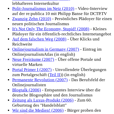
lebhafteren Internetkultur
Polit-Journalismus im Netz (2010)
- Video-Interview
auf der re:publica 10 mit Philipp Banse für DCTP.TV
Zwanzig Zehn (2010)
- Persönliches Plädoyer für einen
neuen politischen Journalismus
It's Not Only The Economy, Stupid! (2008)
- Kleines
Plädoyer für ein öffentlich-rechtliches Internetangebot
Auf dem falschen Weg (2008)
- Über Klicks und
Reichweite
Onlinejournalism in Germany (2007)
- Eintrag im
OnlinejournalismAtlas (in english)
Neue Freiräume (2007)
- Über offene Portale und
virtuelle Marken
Portal Primer I (2007)
- Unvollendete Überlegungen
zum Portalgeschäft (
Teil II
)) (in english)
Permanente Revolution (2007)
- Das Berufsfeld der
Onlinejournalisten
Blogtalk (2006)
- Entspanntes Interview über die
deutsche Blogosphäre und den Journalismus
Zeitung als Luxus-Produkt (2006)
- Zum 60.
Geburtstag des "Handelsblatt"
Wir sind die Medien! (2006)
- Bürger proben den