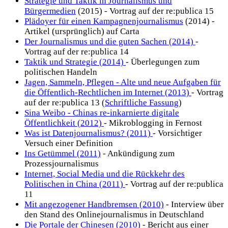
Strategie und Taktik in Journalismus und
Bürgermedien
(2015) - Vortrag auf der re:publica 15
Plädoyer für einen Kampagnenjournalismus
(2014) -
Artikel (ursprünglich) auf Carta
Der Journalismus und die guten Sachen (2014)
-
Vortrag auf der re:publica 14
Taktik und Strategie (2014)
- Überlegungen zum
politischen Handeln
Jagen, Sammeln, Pflegen - Alte und neue Aufgaben für
die Öffentlich-Rechtlichen im Internet (2013)
- Vortrag
auf der re:publica 13 (
Schriftliche Fassung
)
Sina Weibo - Chinas re-inkarnierte digitale
Öffentlichkeit (2012)
- Mikroblogging in Fernost
Was ist Datenjournalismus? (2011)
- Vorsichtiger
Versuch einer Definition
Ins Getümmel (2011)
- Ankündigung zum
Prozessjournalismus
Internet, Social Media und die Rückkehr des
Politischen in China (2011)
- Vortrag auf der re:publica
11
Mit angezogener Handbremsen (2010)
- Interview über
den Stand des Onlinejournalismus in Deutschland
Die Portale der Chinesen (2010)
- Bericht aus einer