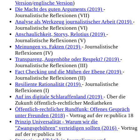
Version
/
englische Version
)
Die Macht des guten Arguments (2019)
-
Journalistische Reflexionen (VII)
Analyse als Werkzeug journalistischer Arbeit (2019)
-
Journalistische Reflexionen (VI)
Anschaulichkeit, Storys, Relotius (2019)
-
Journalistische Reflexionen (V)
Meinungen vs. Fakten (2019)
- Journalistische
Reflexionen (IV)
Transparenz, Augenhöhe oder Respekt? (2019)
-
Journalistische Reflexionen (III)
Fact Checking und die Mühen der Ebene (2019)
-
Journalistische Reflexionen (II)
Resiliente Rationalität (2019)
- Journalistische
Reflexionen (I)
Auf ins digitale Schlaraffenland (2019)
- Über die
Zukunft öffentlich-rechtlicher Mediatheken
Öffentlich-rechtlicher Rundfunk: Offenes Gespräch
unter Freunden (2018)
- Vortrag auf der re:publica 18
Prinzip Universalität - Warum wir die
"Zwangsgebühren" verteidigen sollten (2016)
- Vortrag
auf der re:publica 16