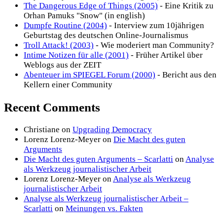
The Dangerous Edge of Things (2005)
- Eine Kritik zu
Orhan Pamuks "Snow" (in english)
Dumpfe Routine (2004)
- Interview zum 10jährigen
Geburtstag des deutschen Online-Journalismus
Troll Attack! (2003)
- Wie moderiert man Community?
Intime Notizen für alle (2001)
- Früher Artikel über
Weblogs aus der ZEIT
Abenteuer im SPIEGEL Forum (2000)
- Bericht aus den
Kellern einer Community
Recent Comments
Christiane
on
Upgrading Democracy
Lorenz Lorenz-Meyer
on
Die Macht des guten
Arguments
Die Macht des guten Arguments – Scarlatti
on
Analyse
als Werkzeug journalistischer Arbeit
Lorenz Lorenz-Meyer
on
Analyse als Werkzeug
journalistischer Arbeit
Analyse als Werkzeug journalistischer Arbeit –
Scarlatti
on
Meinungen vs. Fakten