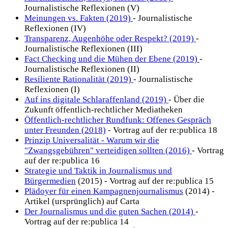
Journalistische Reflexionen (V)
Meinungen vs. Fakten (2019)
- Journalistische
Reflexionen (IV)
Transparenz, Augenhöhe oder Respekt? (2019)
-
Journalistische Reflexionen (III)
Fact Checking und die Mühen der Ebene (2019)
-
Journalistische Reflexionen (II)
Resiliente Rationalität (2019)
- Journalistische
Reflexionen (I)
Auf ins digitale Schlaraffenland (2019)
- Über die
Zukunft öffentlich-rechtlicher Mediatheken
Öffentlich-rechtlicher Rundfunk: Offenes Gespräch
unter Freunden (2018)
- Vortrag auf der re:publica 18
Prinzip Universalität - Warum wir die
"Zwangsgebühren" verteidigen sollten (2016)
- Vortrag
auf der re:publica 16
Strategie und Taktik in Journalismus und
Bürgermedien
(2015) - Vortrag auf der re:publica 15
Plädoyer für einen Kampagnenjournalismus
(2014) -
Artikel (ursprünglich) auf Carta
Der Journalismus und die guten Sachen (2014)
-
Vortrag auf der re:publica 14