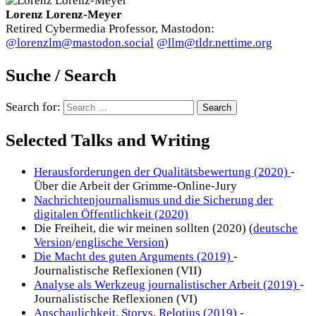
Lorenz Lorenz-Meyer
Retired Cybermedia Professor, Mastodon:
@lorenzlm@mastodon.social
@llm@tldr.nettime.org
Suche / Search
Search for:
Selected Talks and Writing
Herausforderungen der Qualitätsbewertung (2020)
-
Über die Arbeit der Grimme-Online-Jury
Nachrichtenjournalismus und die Sicherung der
digitalen Öffentlichkeit (2020)
Die Freiheit, die wir meinen sollten (2020) (
deutsche
Version
/
englische Version
)
Die Macht des guten Arguments (2019)
-
Journalistische Reflexionen (VII)
Analyse als Werkzeug journalistischer Arbeit (2019)
-
Journalistische Reflexionen (VI)
Anschaulichkeit, Storys, Relotius (2019)
-