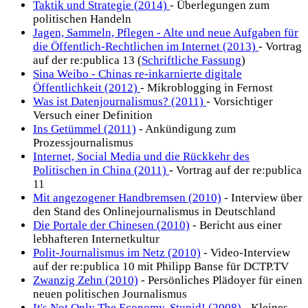
Taktik und Strategie (2014)
- Überlegungen zum
politischen Handeln
Jagen, Sammeln, Pflegen - Alte und neue Aufgaben für
die Öffentlich-Rechtlichen im Internet (2013)
- Vortrag
auf der re:publica 13 (
Schriftliche Fassung
)
Sina Weibo - Chinas re-inkarnierte digitale
Öffentlichkeit (2012)
- Mikroblogging in Fernost
Was ist Datenjournalismus? (2011)
- Vorsichtiger
Versuch einer Definition
Ins Getümmel (2011)
- Ankündigung zum
Prozessjournalismus
Internet, Social Media und die Rückkehr des
Politischen in China (2011)
- Vortrag auf der re:publica
11
Mit angezogener Handbremsen (2010)
- Interview über
den Stand des Onlinejournalismus in Deutschland
Die Portale der Chinesen (2010)
- Bericht aus einer
lebhafteren Internetkultur
Polit-Journalismus im Netz (2010)
- Video-Interview
auf der re:publica 10 mit Philipp Banse für DCTP.TV
Zwanzig Zehn (2010)
- Persönliches Plädoyer für einen
neuen politischen Journalismus
It's Not Only The Economy, Stupid! (2008)
- Kleines