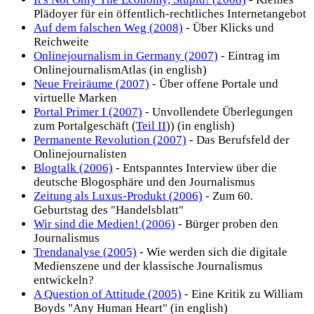
Plädoyer für ein öffentlich-rechtliches Internetangebot
Auf dem falschen Weg (2008)
- Über Klicks und
Reichweite
Onlinejournalism in Germany (2007)
- Eintrag im
OnlinejournalismAtlas (in english)
Neue Freiräume (2007)
- Über offene Portale und
virtuelle Marken
Portal Primer I (2007)
- Unvollendete Überlegungen
zum Portalgeschäft (
Teil II
)) (in english)
Permanente Revolution (2007)
- Das Berufsfeld der
Onlinejournalisten
Blogtalk (2006)
- Entspanntes Interview über die
deutsche Blogosphäre und den Journalismus
Zeitung als Luxus-Produkt (2006)
- Zum 60.
Geburtstag des "Handelsblatt"
Wir sind die Medien! (2006)
- Bürger proben den
Journalismus
Trendanalyse (2005)
- Wie werden sich die digitale
Medienszene und der klassische Journalismus
entwickeln?
A Question of Attitude (2005)
- Eine Kritik zu William
Boyds "Any Human Heart" (in english)