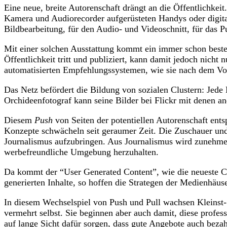
Eine neue, breite Autorenschaft drängt an die Öffentlichkei
Kamera und Audiorecorder aufgerüsteten Handys oder digita
Bildbearbeitung, für den Audio- und Videoschnitt, für das 
Mit einer solchen Ausstattung kommt ein immer schon beste
Öffentlichkeit tritt und publiziert, kann damit jedoch nicht
automatisierten Empfehlungssystemen, wie sie nach dem Vo
Das Netz befördert die Bildung von sozialen Clustern: Jede 
Orchideenfotograf kann seine Bilder bei Flickr mit denen a
Diesem
Push
von Seiten der potentiellen Autorenschaft ent
Konzepte schwächeln seit geraumer Zeit. Die Zuschauer und
Journalismus aufzubringen. Aus Journalismus wird zunehmend
werbefreundliche Umgebung herzuhalten.
Da kommt der “User Generated Content”, wie die neueste Ca
generierten Inhalte, so hoffen die Strategen der Medienhäus
In diesem Wechselspiel von Push und Pull wachsen Kleinst- 
vermehrt selbst. Sie beginnen aber auch damit, diese profes
auf lange Sicht dafür sorgen, dass gute Angebote auch bezah