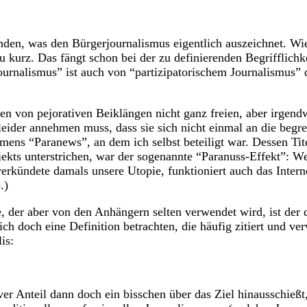
enden, was den Bürgerjournalismus eigentlich auszeichnet.
zu kurz. Das fängt schon bei der zu definierenden Begrifflichk
rnalismus” ist auch von “partizipatorischem Journalismus” 
 von pejorativen Beiklängen nicht ganz freien, aber irgend
leider annehmen muss, dass sie sich nicht einmal an die begr
mens “Paranews”, an dem ich selbst beteiligt war. Dessen Tite
jekts unterstrichen, war der sogenannte “Paranuss-Effekt”: 
rkündete damals unsere Utopie, funktioniert auch das Interne
.)
lte, der aber von den Anhängern selten verwendet wird, ist de
h doch eine Definition betrachten, die häufig zitiert und ve
is:
 Anteil dann doch ein bisschen über das Ziel hinausschießt, 