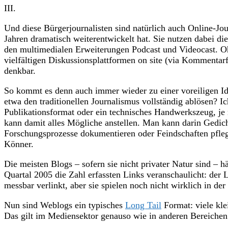
III.
Und diese Bürgerjournalisten sind natürlich auch Online-Jour
Jahren dramatisch weiterentwickelt hat. Sie nutzen dabei di
den multimedialen Erweiterungen Podcast und Videocast. O
vielfältigen Diskussionsplattformen on site (via Kommentarf
denkbar.
So kommt es denn auch immer wieder zu einer voreiligen Id
etwa den traditionellen Journalismus vollständig ablösen? I
Publikationsformat oder ein technisches Handwerkszeug, je 
kann damit alles Mögliche anstellen. Man kann darin Gedic
Forschungsprozesse dokumentieren oder Feindschaften pflegen
Könner.
Die meisten Blogs – sofern sie nicht privater Natur sind – 
Quartal 2005 die Zahl erfassten Links veranschaulicht: de
messbar verlinkt, aber sie spielen noch nicht wirklich in der
Nun sind Weblogs ein typisches
Long Tail
Format: viele kl
Das gilt im Mediensektor genauso wie in anderen Bereichen