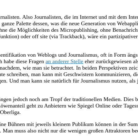
nalisten. Also Journalisten, die im Internet und mit dem Inte
e ganze Palette dessen, was die neue Generation von Webappli
hne die Möglichkeiten des Micropublishing, ohne Benachric
unktion) oder off site (via Trackback), wäre ein partizipativ
entifikation von Weblogs und Journalismus, oft in Form ängs
ch habe diese Fragen
an anderer Stelle
eher zurückgewiesen als
nachdem, wie man sie betrachtet. In beiden Perspektiven zei
hte schreiben, man kann mit Geschwistern kommunizieren, die
. Und man kann sie natürlich für Journalismus nutzen, als jo
hängen jedoch noch am Tropf der traditionellen Medien. Dies 
r Löwenanteil geht zu Anbietern wie Spiegel Online oder Tage
 Oberliga.
eine Bühnen mit jeweils kleinem Publikum können in der Su
. Man muss also nicht nur die wenigen großen Attraktoren be