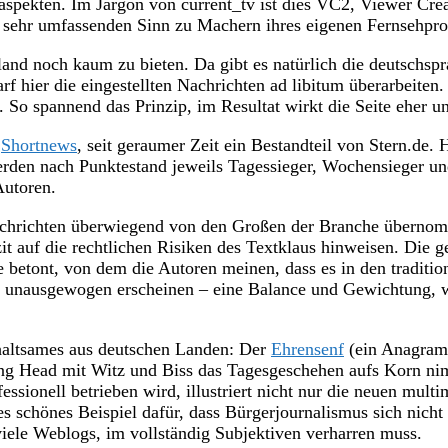
spekten. Im Jargon von current_tv ist dies VC2, Viewer Cre
m sehr umfassenden Sinn zu Machern ihres eigenen Fernsehp
and noch kaum zu bieten. Da gibt es natürlich die deutschsp
rf hier die eingestellten Nachrichten ad libitum überarbeiten.
 So spannend das Prinzip, im Resultat wirkt die Seite eher un
n
Shortnews
, seit geraumer Zeit ein Bestandteil von Stern.de.
werden nach Punktestand jeweils Tagessieger, Wochensieger u
Autoren.
achrichten überwiegend von den Großen der Branche übernomm
t auf die rechtlichen Risiken des Textklaus hinweisen. Die ge
 betont, von dem die Autoren meinen, dass es in den traditi
 unausgewogen erscheinen – eine Balance und Gewichtung, wi
haltsames aus deutschen Landen: Der
Ehrensenf
(ein Anagramm
ing Head mit Witz und Biss das Tagesgeschehen aufs Korn ni
ssionell betrieben wird, illustriert nicht nur die neuen mul
eres schönes Beispiel dafür, dass Bürgerjournalismus sich nic
viele Weblogs, im vollständig Subjektiven verharren muss.