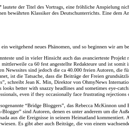
”
lautete der Titel des Vortrags, eine fröhliche Anspielung nic
nen bewährten Klassiker des Deutschunterrichts. Eine dem A
st ein weitgehend neues Phänomen, und so beginnen wir am be
nnteste und in vieler Hinsicht auch das avancierteste Projekt
mittlerweile ca 60 fest angestellte Redakteure und ist somit 
n Newssites sind jedoch die ca 40.000 freien Autoren, die fü
et, ist die Tatsache, dass die Beiträge der Freien grundsätzl
ists”, schreibt Jean K. Min, Direktor von OhmyNews Internati
exts looks better with snazzy headlines and sometimes eye-catch
sionals, even if they occasionally face frustrating rejections o
für sogenannte “Bridge Bloggers”, das Rebecca McKinnon un
Blogger” sind Autoren, denen es unter anderem um die Außen
nada aus die Ereignisse in seinem Heimatland kommentiert. A
rwiesen. Es gibt aber auch Beiträge, die von einem wachsen