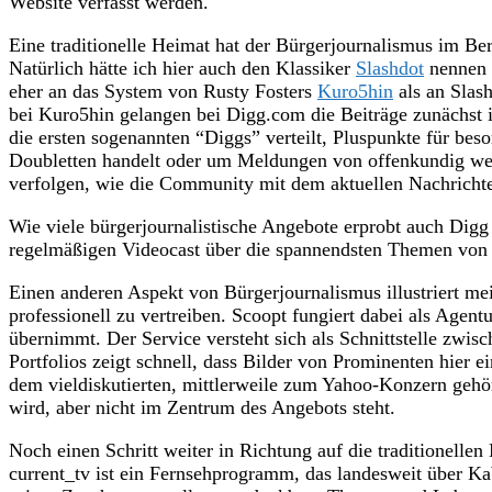
Website verfasst werden.
Eine traditionelle Heimat hat der Bürgerjournalismus im Ber
Natürlich hätte ich hier auch den Klassiker
Slashdot
nennen k
eher an das System von Rusty Fosters
Kuro5hin
als an Slash
bei Kuro5hin gelangen bei Digg.com die Beiträge zunächst 
die ersten sogenannten “Diggs” verteilt, Pluspunkte für bes
Doubletten handelt oder um Meldungen von offenkundig wer
verfolgen, wie die Community mit dem aktuellen Nachricht
Wie viele bürgerjournalistische Angebote erprobt auch Dig
regelmäßigen Videocast über die spannendsten Themen von
Einen anderen Aspekt von Bürgerjournalismus illustriert mei
professionell zu vertreiben. Scoopt fungiert dabei als Agen
übernimmt. Der Service versteht sich als Schnittstelle zwis
Portfolios zeigt schnell, dass Bilder von Prominenten hier e
dem vieldiskutierten, mittlerweile zum Yahoo-Konzern gehö
wird, aber nicht im Zentrum des Angebots steht.
Noch einen Schritt weiter in Richtung auf die traditionell
current_tv ist ein Fernsehprogramm, das landesweit über K