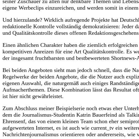
seiner Zuschauer zu allen nur denkbare Themen und Lebensa
eigene Werbeclips einzureichen, und werden somit in eine
Und hierzulande? Wirklich aufregende Projekte hat Deutschl
redaktionelle Kontrolle vollständig demokratisieren: Jeder da
und Qualitätskontrolle dieses offenen Redaktionsgeschehens.
Einen ähnlichen Charakter haben die ziemlich erfolgreiche
kompetitiven Anreizen für eine Art Qualitätskontrolle. Es 
der insgesamt fruchtbarsten und bestbewerteten Shortnews-
Bei beiden Angeboten sieht man jedoch schnell, dass die N
Regelwerke der beiden Angebote, die die Nutzer auch explizi
eigenen Auswahl, die naturgemäß auch einiges Randständige
Aufmacherthemen. Diese Kombination lässt das Resultat oft
ist hier nicht gewährleistet.
Zum Abschluss meiner Beispielserie noch etwas eher Unter
dem die Journalismus-Studentin Katrin Bauerfeind als Talk
Ehrensenf, das von einem kleinen Team schon eher semiprofe
aufgewerteten Internet, es ist auch wie current_tv ein weit
Nachrichtenjournalismus orientieren oder andererseits, wie 