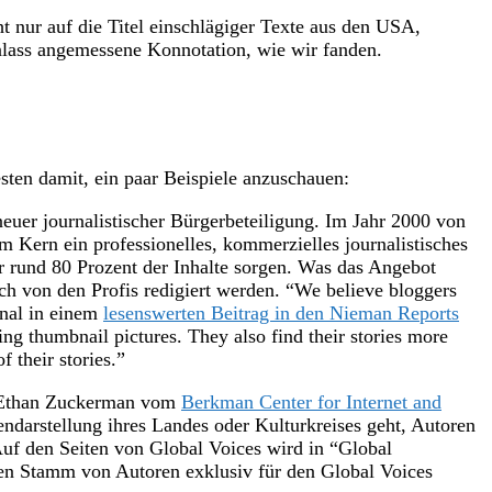
ht nur auf die Titel einschlägiger Texte aus den USA,
nlass angemessene Konnotation, wie wir fanden.
sten damit, ein paar Beispiele anzuschauen:
 neuer journalistischer Bürgerbeteiligung. Im Jahr 2000 von
im Kern ein professionelles, kommerzielles journalistisches
r rund 80 Prozent der Inhalte sorgen. Was das Angebot
ich von den Profis redigiert werden. “We believe bloggers
onal in einem
lesenswerten Beitrag in den Nieman Reports
ing thumbnail pictures. They also find their stories more
f their stories.”
d Ethan Zuckerman vom
Berkman Center for Internet and
darstellung ihres Landes oder Kulturkreises geht, Autoren
uf den Seiten von Global Voices wird in “Global
den Stamm von Autoren exklusiv für den Global Voices