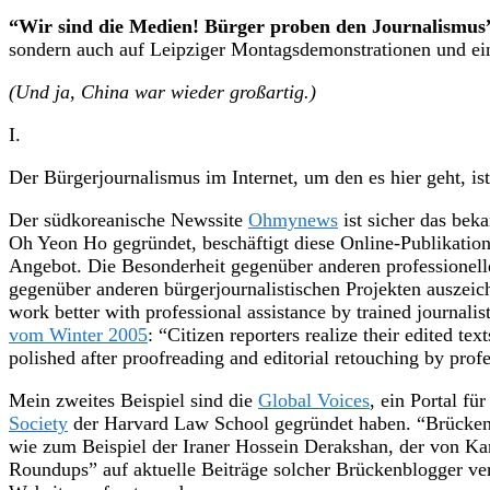
“Wir sind die Medien! Bürger proben den Journalismus
sondern auch auf Leipziger Montagsdemonstrationen und ei
(Und ja, China war wieder großartig.)
I.
Der Bürgerjournalismus im Internet, um den es hier geht, i
Der südkoreanische Newssite
Ohmynews
ist sicher das beka
Oh Yeon Ho gegründet, beschäftigt diese Online-Publikation 
Angebot. Die Besonderheit gegenüber anderen professionelle
gegenüber anderen bürgerjournalistischen Projekten auszeichn
work better with professional assistance by trained journal
vom Winter 2005
: “Citizen reporters realize their edited t
polished after proofreading and editorial retouching by profes
Mein zweites Beispiel sind die
Global Voices
, ein Portal 
Society
der Harvard Law School gegründet haben. “Brücken-
wie zum Beispiel der Iraner Hossein Derakshan, der von Ka
Roundups” auf aktuelle Beiträge solcher Brückenblogger ve