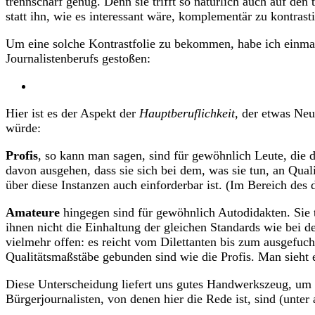
trennscharf genug. Denn sie trifft so natürlich auch auf den 
statt ihn, wie es interessant wäre, komplementär zu kontrasti
Um eine solche Kontrastfolie zu bekommen, habe ich einmal 
Journalistenberufs gestoßen:
Hier ist es der Aspekt der
Hauptberuflichkeit
, der etwas Neu
würde:
Profis
, so kann man sagen, sind für gewöhnlich Leute, die d
davon ausgehen, dass sie sich bei dem, was sie tun, an Quali
über diese Instanzen auch einforderbar ist. (Im Bereich des
Amateure
hingegen sind für gewöhnlich Autodidakten. Sie t
ihnen nicht die Einhaltung der gleichen Standards wie bei den
vielmehr offen: es reicht vom Dilettanten bis zum ausgefuch
Qualitätsmaßstäbe gebunden sind wie die Profis. Man sieht e
Diese Unterscheidung liefert uns gutes Handwerkszeug, um
Bürgerjournalisten, von denen hier die Rede ist, sind (unte