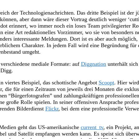
eich der Technologienachrichten. Das dritte Beispiel ist der 
önnen, aber dann wäre dieser Vortrag deutlich weniger ‘cutti
dot erinnert, wo immer noch ein loses Team privilegierter Re
in eine Art redaktionelles Vorzimmer, wo sie von besonders 
onders interessante Meldungen. Dort ist es aber auch möglich,
blichem Charakter. In jedem Fall wird eine Begründung für 
enbestand umgeht.
g verschiedene mediale Formate: auf
Diggnation
unterhält sic
 Digg.
n viertes Beispiel, das schottische Angebot
Scoopt
. Hier wir
tur, die für einen Zeitraum von jeweils drei Monaten die exk
chen “Bürgerfotografen” und zahlungskräftigen professionelle
ine große Rolle spielen. In seiner offensiven Ansprache profe
renden Bilderdienst
Flickr
, bei dem eine professionelle Verw
en Medien geht das US-amerikanische
current_tv
, ein Projekt, 
abel und Satellit empfangen werden kann. Es speist sich übe