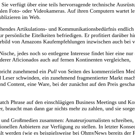
t. Sie verfügt über eine teils hervorragende technische Ausrü
len Foto- oder Videokameras. Auf ihren Computern wartet lei
Publizieren im Web.
hendes Artikulations- und Kommunikationsbedürfnis endlich u
 nur persönliche Eitelkeiten befriedigen. Er profitiert darübe
rbild von Amazons Kaufempfehlungen inzwischen auch bei vie
Nische, jedes noch so entlegene Interesse findet hier eine nu
nderer Aficionados auch auf fernen Kontinenten vergleichen,
spricht zunehmend ein
Pull
von Seiten des kommerziellen Medie
 Leser schwinden, ein zunehmend fragmentierter Markt macht 
 Content, eine Ware, bei der zunächst auf den Preis geschaut
tch Phrase auf den einschlägigen Business Meetings und Konf
er, braucht man dann gar nichts mehr zu zahlen, und sie sorge
und Großmedien zusammen: Amateurjournalisten schreiben, fot
sionellen Anbietern zur Verfügung zu stellen. In letzter Kons
lt werden (wie es beispielsweise bei OhmyNews bereits der Fa