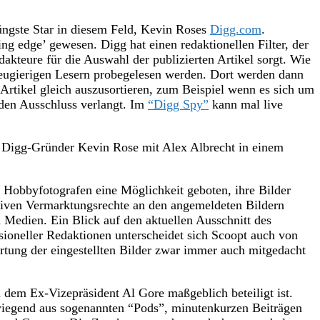
jüngste Star in diesem Feld, Kevin Roses
Digg.com
.
ng edge’ gewesen. Digg hat einen redaktionellen Filter, der
dakteure für die Auswahl der publizierten Artikel sorgt. Wie
neugierigen Lesern probegelesen werden. Dort werden dann
 Artikel gleich auszusortieren, zum Beispiel wenn es sich um
den Ausschluss verlangt. Im
“Digg Spy”
kann mal live
h Digg-Gründer Kevin Rose mit Alex Albrecht in einem
d Hobbyfotografen eine Möglichkeit geboten, ihre Bilder
lusiven Vermarktungsrechte an den angemeldeten Bildern
n Medien. Ein Blick auf den aktuellen Ausschnitt des
ssioneller Redaktionen unterscheidet sich Scoopt auch von
ertung der eingestellten Bilder zwar immer auch mitgedacht
an dem Ex-Vizepräsident Al Gore maßgeblich beteiligt ist.
rwiegend aus sogenannten “Pods”, minutenkurzen Beiträgen