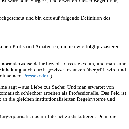
list wäre kein Bürger?) und erweitert diesen Begriff nur,
chgeschaut und bin dort auf folgende Definition des
schen Profis und Amateuren, die ich wie folgt präzisieren
n normalerweise dafür bezahlt, dass sie es tun, und man kann
n Einhaltung auch durch gewisse Instanzen überprüft wird und
 mit seinem
Pressekodex
.)
Name sagt – aus Liebe zur Sache: Und man erwartet von
omatisch schlechter arbeiten als Professionelle. Das Feld ist
an die gleichen institutionalisierten Regelsysteme und
rgerjournalismus im Internet zu diskutieren. Denn die