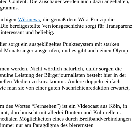
ated Content. Die Zuschauer werden auch dazu angehalten,
rogramms.
rachigen
Wikinews
, die gemäß dem Wiki-Prinzip die
 Die bereitgestellte Versionsgeschichte sorgt für Transparenz
interessant und beliebig.
 Hier sorgt ein ausgeklügeltes Punktesystem mit starken
nd Monatssieger ausgerufen, und es gibt auch einen Olymp
en werden. Nicht wörtlich natürlich, dafür sorgen die
nuine Leistung der Bürgerjournalisten besteht hier in der
onellen Medien zu kurz kommt. Andere doppeln einfach
e man sie von einer guten Nachrichtenredaktion erwartet,
 des Wortes “Fernsehen”) ist ein Videocast aus Köln, in
mmt, durchmischt mit allerlei Buntem und Kulturellem.
timedialen Möglichkeiten eines durch Breitbandverbindungen
ht immer nur am Paragdigma des bierernsten