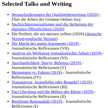
Selected Talks and Writing
Herausforderungen der Qualitätsbewertung (2020)
-
Über die Arbeit der Grimme-Online-Jury
Nachrichtenjournalismus und die Sicherung der
digitalen Öffentlichkeit (2020)
Die Freiheit, die wir meinen sollten (2020) (
deutsche
Version
/
englische Version
)
Die Macht des guten Arguments (2019)
-
Journalistische Reflexionen (VII)
Analyse als Werkzeug journalistischer Arbeit (2019)
-
Journalistische Reflexionen (VI)
Anschaulichkeit, Storys, Relotius (2019)
-
Journalistische Reflexionen (V)
Meinungen vs. Fakten (2019)
- Journalistische
Reflexionen (IV)
Transparenz, Augenhöhe oder Respekt? (2019)
-
Journalistische Reflexionen (III)
Fact Checking und die Mühen der Ebene (2019)
-
Journalistische Reflexionen (II)
Resiliente Rationalität (2019)
- Journalistische
Reflexionen (I)