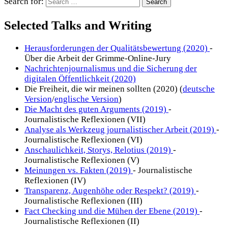
Search for:
Selected Talks and Writing
Herausforderungen der Qualitätsbewertung (2020)
-
Über die Arbeit der Grimme-Online-Jury
Nachrichtenjournalismus und die Sicherung der
digitalen Öffentlichkeit (2020)
Die Freiheit, die wir meinen sollten (2020) (
deutsche
Version
/
englische Version
)
Die Macht des guten Arguments (2019)
-
Journalistische Reflexionen (VII)
Analyse als Werkzeug journalistischer Arbeit (2019)
-
Journalistische Reflexionen (VI)
Anschaulichkeit, Storys, Relotius (2019)
-
Journalistische Reflexionen (V)
Meinungen vs. Fakten (2019)
- Journalistische
Reflexionen (IV)
Transparenz, Augenhöhe oder Respekt? (2019)
-
Journalistische Reflexionen (III)
Fact Checking und die Mühen der Ebene (2019)
-
Journalistische Reflexionen (II)