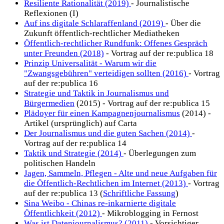
Resiliente Rationalität (2019)
- Journalistische
Reflexionen (I)
Auf ins digitale Schlaraffenland (2019)
- Über die
Zukunft öffentlich-rechtlicher Mediatheken
Öffentlich-rechtlicher Rundfunk: Offenes Gespräch
unter Freunden (2018)
- Vortrag auf der re:publica 18
Prinzip Universalität - Warum wir die
"Zwangsgebühren" verteidigen sollten (2016)
- Vortrag
auf der re:publica 16
Strategie und Taktik in Journalismus und
Bürgermedien
(2015) - Vortrag auf der re:publica 15
Plädoyer für einen Kampagnenjournalismus
(2014) -
Artikel (ursprünglich) auf Carta
Der Journalismus und die guten Sachen (2014)
-
Vortrag auf der re:publica 14
Taktik und Strategie (2014)
- Überlegungen zum
politischen Handeln
Jagen, Sammeln, Pflegen - Alte und neue Aufgaben für
die Öffentlich-Rechtlichen im Internet (2013)
- Vortrag
auf der re:publica 13 (
Schriftliche Fassung
)
Sina Weibo - Chinas re-inkarnierte digitale
Öffentlichkeit (2012)
- Mikroblogging in Fernost
Was ist Datenjournalismus? (2011)
- Vorsichtiger