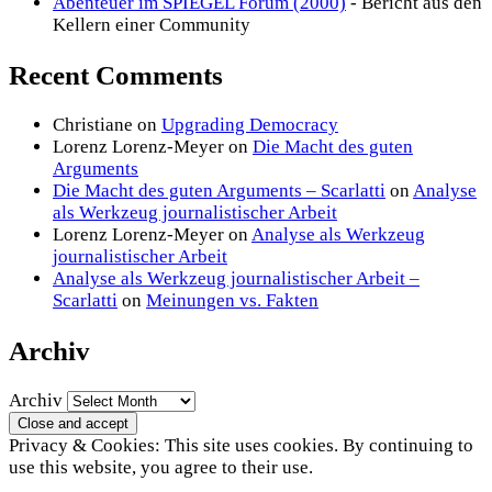
Abenteuer im SPIEGEL Forum (2000)
- Bericht aus den
Kellern einer Community
Recent Comments
Christiane
on
Upgrading Democracy
Lorenz Lorenz-Meyer
on
Die Macht des guten
Arguments
Die Macht des guten Arguments – Scarlatti
on
Analyse
als Werkzeug journalistischer Arbeit
Lorenz Lorenz-Meyer
on
Analyse als Werkzeug
journalistischer Arbeit
Analyse als Werkzeug journalistischer Arbeit –
Scarlatti
on
Meinungen vs. Fakten
Archiv
Archiv
Privacy & Cookies: This site uses cookies. By continuing to
use this website, you agree to their use.