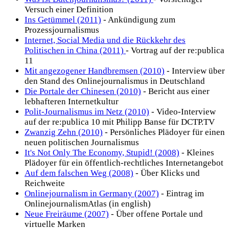
Versuch einer Definition
Ins Getümmel (2011)
- Ankündigung zum
Prozessjournalismus
Internet, Social Media und die Rückkehr des
Politischen in China (2011)
- Vortrag auf der re:publica
11
Mit angezogener Handbremsen (2010)
- Interview über
den Stand des Onlinejournalismus in Deutschland
Die Portale der Chinesen (2010)
- Bericht aus einer
lebhafteren Internetkultur
Polit-Journalismus im Netz (2010)
- Video-Interview
auf der re:publica 10 mit Philipp Banse für DCTP.TV
Zwanzig Zehn (2010)
- Persönliches Plädoyer für einen
neuen politischen Journalismus
It's Not Only The Economy, Stupid! (2008)
- Kleines
Plädoyer für ein öffentlich-rechtliches Internetangebot
Auf dem falschen Weg (2008)
- Über Klicks und
Reichweite
Onlinejournalism in Germany (2007)
- Eintrag im
OnlinejournalismAtlas (in english)
Neue Freiräume (2007)
- Über offene Portale und
virtuelle Marken