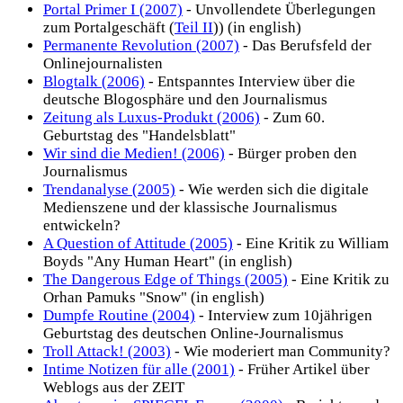
Portal Primer I (2007)
- Unvollendete Überlegungen
zum Portalgeschäft (
Teil II
)) (in english)
Permanente Revolution (2007)
- Das Berufsfeld der
Onlinejournalisten
Blogtalk (2006)
- Entspanntes Interview über die
deutsche Blogosphäre und den Journalismus
Zeitung als Luxus-Produkt (2006)
- Zum 60.
Geburtstag des "Handelsblatt"
Wir sind die Medien! (2006)
- Bürger proben den
Journalismus
Trendanalyse (2005)
- Wie werden sich die digitale
Medienszene und der klassische Journalismus
entwickeln?
A Question of Attitude (2005)
- Eine Kritik zu William
Boyds "Any Human Heart" (in english)
The Dangerous Edge of Things (2005)
- Eine Kritik zu
Orhan Pamuks "Snow" (in english)
Dumpfe Routine (2004)
- Interview zum 10jährigen
Geburtstag des deutschen Online-Journalismus
Troll Attack! (2003)
- Wie moderiert man Community?
Intime Notizen für alle (2001)
- Früher Artikel über
Weblogs aus der ZEIT