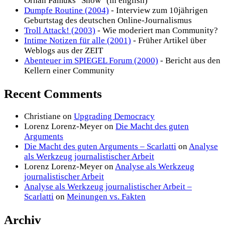
Orhan Pamuks "Snow" (in english)
Dumpfe Routine (2004)
- Interview zum 10jährigen
Geburtstag des deutschen Online-Journalismus
Troll Attack! (2003)
- Wie moderiert man Community?
Intime Notizen für alle (2001)
- Früher Artikel über
Weblogs aus der ZEIT
Abenteuer im SPIEGEL Forum (2000)
- Bericht aus den
Kellern einer Community
Recent Comments
Christiane
on
Upgrading Democracy
Lorenz Lorenz-Meyer
on
Die Macht des guten
Arguments
Die Macht des guten Arguments – Scarlatti
on
Analyse
als Werkzeug journalistischer Arbeit
Lorenz Lorenz-Meyer
on
Analyse als Werkzeug
journalistischer Arbeit
Analyse als Werkzeug journalistischer Arbeit –
Scarlatti
on
Meinungen vs. Fakten
Archiv