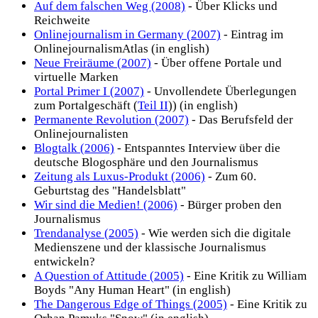
Auf dem falschen Weg (2008)
- Über Klicks und
Reichweite
Onlinejournalism in Germany (2007)
- Eintrag im
OnlinejournalismAtlas (in english)
Neue Freiräume (2007)
- Über offene Portale und
virtuelle Marken
Portal Primer I (2007)
- Unvollendete Überlegungen
zum Portalgeschäft (
Teil II
)) (in english)
Permanente Revolution (2007)
- Das Berufsfeld der
Onlinejournalisten
Blogtalk (2006)
- Entspanntes Interview über die
deutsche Blogosphäre und den Journalismus
Zeitung als Luxus-Produkt (2006)
- Zum 60.
Geburtstag des "Handelsblatt"
Wir sind die Medien! (2006)
- Bürger proben den
Journalismus
Trendanalyse (2005)
- Wie werden sich die digitale
Medienszene und der klassische Journalismus
entwickeln?
A Question of Attitude (2005)
- Eine Kritik zu William
Boyds "Any Human Heart" (in english)
The Dangerous Edge of Things (2005)
- Eine Kritik zu