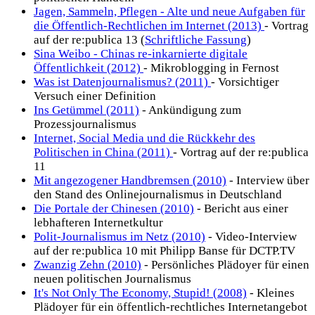
Jagen, Sammeln, Pflegen - Alte und neue Aufgaben für
die Öffentlich-Rechtlichen im Internet (2013)
- Vortrag
auf der re:publica 13 (
Schriftliche Fassung
)
Sina Weibo - Chinas re-inkarnierte digitale
Öffentlichkeit (2012)
- Mikroblogging in Fernost
Was ist Datenjournalismus? (2011)
- Vorsichtiger
Versuch einer Definition
Ins Getümmel (2011)
- Ankündigung zum
Prozessjournalismus
Internet, Social Media und die Rückkehr des
Politischen in China (2011)
- Vortrag auf der re:publica
11
Mit angezogener Handbremsen (2010)
- Interview über
den Stand des Onlinejournalismus in Deutschland
Die Portale der Chinesen (2010)
- Bericht aus einer
lebhafteren Internetkultur
Polit-Journalismus im Netz (2010)
- Video-Interview
auf der re:publica 10 mit Philipp Banse für DCTP.TV
Zwanzig Zehn (2010)
- Persönliches Plädoyer für einen
neuen politischen Journalismus
It's Not Only The Economy, Stupid! (2008)
- Kleines
Plädoyer für ein öffentlich-rechtliches Internetangebot