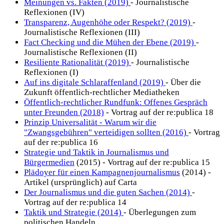
Meinungen vs. Fakten (2019)
- Journalistische
Reflexionen (IV)
Transparenz, Augenhöhe oder Respekt? (2019)
-
Journalistische Reflexionen (III)
Fact Checking und die Mühen der Ebene (2019)
-
Journalistische Reflexionen (II)
Resiliente Rationalität (2019)
- Journalistische
Reflexionen (I)
Auf ins digitale Schlaraffenland (2019)
- Über die
Zukunft öffentlich-rechtlicher Mediatheken
Öffentlich-rechtlicher Rundfunk: Offenes Gespräch
unter Freunden (2018)
- Vortrag auf der re:publica 18
Prinzip Universalität - Warum wir die
"Zwangsgebühren" verteidigen sollten (2016)
- Vortrag
auf der re:publica 16
Strategie und Taktik in Journalismus und
Bürgermedien
(2015) - Vortrag auf der re:publica 15
Plädoyer für einen Kampagnenjournalismus
(2014) -
Artikel (ursprünglich) auf Carta
Der Journalismus und die guten Sachen (2014)
-
Vortrag auf der re:publica 14
Taktik und Strategie (2014)
- Überlegungen zum
politischen Handeln