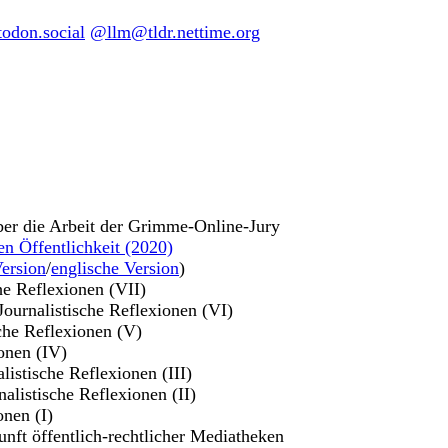
don.social
@llm@tldr.nettime.org
ber die Arbeit der Grimme-Online-Jury
en Öffentlichkeit (2020)
ersion
/
englische Version
)
che Reflexionen (VII)
 Journalistische Reflexionen (VI)
sche Reflexionen (V)
ionen (IV)
alistische Reflexionen (III)
nalistische Reflexionen (II)
onen (I)
unft öffentlich-rechtlicher Mediatheken