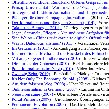
Öffentlich-rechtlicher Rundfunk: Offenes Gespräch un
Prinzip Universalität - Warum wir die "Zwangsgebühre
Strategie und Taktik in Journalismus und Bürgermedie
Plädoyer für einen Kampagnenjournalismus
(2014) - Ar
Der Journalismus und die guten Sachen (2014)
- Vortr
Taktik und Strategie (2014)
- Überlegungen zum polit
Jagen, Sammeln, Pflegen - Alte und neue Aufgaben für
Sina Weibo - Chinas re-inkarnierte digitale Öffentlich
Was ist Datenjournalismus? (2011)
- Vorsichtiger Vers
Ins Getümmel (2011)
- Ankündigung zum Prozessjour
Internet, Social Media und die Rückkehr des Politisch
Mit angezogener Handbremsen (2010)
- Interview übe
Die Portale der Chinesen (2010)
- Bericht aus einer leb
Polit-Journalismus im Netz (2010)
- Video-Interview a
Zwanzig Zehn (2010)
- Persönliches Plädoyer für eine
It's Not Only The Economy, Stupid! (2008)
- Kleines P
Auf dem falschen Weg (2008)
- Über Klicks und Reic
Onlinejournalism in Germany (2007)
- Eintrag im Onli
Neue Freiräume (2007)
- Über offene Portale und virt
Portal Primer I (2007)
- Unvollendete Überlegungen zu
Permanente Revolution (2007)
- Das Berufsfeld der On