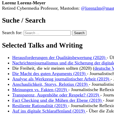
Lorenz Lorenz-Meyer
Retired Cybermedia Professor, Mastodon:
@lorenzlm@masto
Suche / Search
Search for:
Selected Talks and Writing
Herausforderungen der Qualitätsbewertung (2020)
- Ü
Nachrichtenjournalismus und die Sicherung der digital
Die Freiheit, die wir meinen sollten (2020) (
deutsche V
Die Macht des guten Arguments (2019)
- Journalistis
Analyse als Werkzeug journalistischer Arbeit (2019)
-
Anschaulichkeit, Storys, Relotius (2019)
- Journalisti
Meinungen vs. Fakten (2019)
- Journalistische Reflex
Transparenz, Augenhöhe oder Respekt? (2019)
- Journ
Fact Checking und die Mühen der Ebene (2019)
- Jour
Resiliente Rationalität (2019)
- Journalistische Reflexi
Auf ins digitale Schlaraffenland (2019)
- Über die Zuk