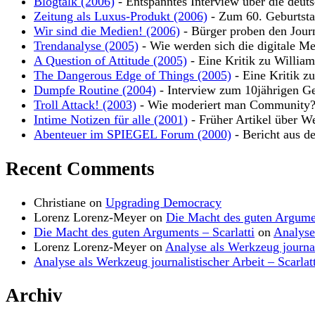
Blogtalk (2006)
- Entspanntes Interview über die deut
Zeitung als Luxus-Produkt (2006)
- Zum 60. Geburtsta
Wir sind die Medien! (2006)
- Bürger proben den Jour
Trendanalyse (2005)
- Wie werden sich die digitale Me
A Question of Attitude (2005)
- Eine Kritik zu Willia
The Dangerous Edge of Things (2005)
- Eine Kritik z
Dumpfe Routine (2004)
- Interview zum 10jährigen Ge
Troll Attack! (2003)
- Wie moderiert man Community
Intime Notizen für alle (2001)
- Früher Artikel über W
Abenteuer im SPIEGEL Forum (2000)
- Bericht aus d
Recent Comments
Christiane
on
Upgrading Democracy
Lorenz Lorenz-Meyer
on
Die Macht des guten Argume
Die Macht des guten Arguments – Scarlatti
on
Analyse
Lorenz Lorenz-Meyer
on
Analyse als Werkzeug journal
Analyse als Werkzeug journalistischer Arbeit – Scarlatt
Archiv