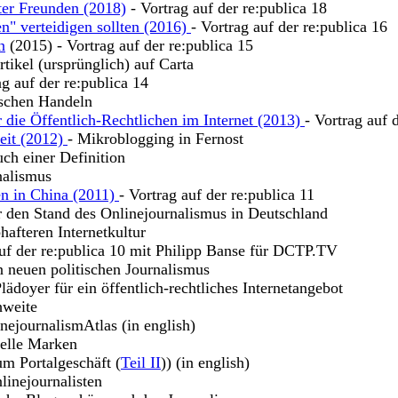
ter Freunden (2018)
- Vortrag auf der re:publica 18
n" verteidigen sollten (2016)
- Vortrag auf der re:publica 16
n
(2015) - Vortrag auf der re:publica 15
tikel (ursprünglich) auf Carta
ag auf der re:publica 14
ischen Handeln
 die Öffentlich-Rechtlichen im Internet (2013)
- Vortrag auf 
keit (2012)
- Mikroblogging in Fernost
uch einer Definition
nalismus
en in China (2011)
- Vortrag auf der re:publica 11
r den Stand des Onlinejournalismus in Deutschland
hafteren Internetkultur
uf der re:publica 10 mit Philipp Banse für DCTP.TV
n neuen politischen Journalismus
lädoyer für ein öffentlich-rechtliches Internetangebot
hweite
nejournalismAtlas (in english)
uelle Marken
m Portalgeschäft (
Teil II
)) (in english)
linejournalisten