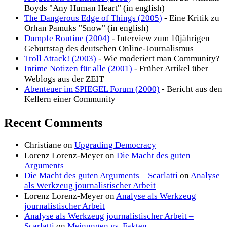
Boyds "Any Human Heart" (in english)
The Dangerous Edge of Things (2005)
- Eine Kritik zu
Orhan Pamuks "Snow" (in english)
Dumpfe Routine (2004)
- Interview zum 10jährigen
Geburtstag des deutschen Online-Journalismus
Troll Attack! (2003)
- Wie moderiert man Community?
Intime Notizen für alle (2001)
- Früher Artikel über
Weblogs aus der ZEIT
Abenteuer im SPIEGEL Forum (2000)
- Bericht aus den
Kellern einer Community
Recent Comments
Christiane
on
Upgrading Democracy
Lorenz Lorenz-Meyer
on
Die Macht des guten
Arguments
Die Macht des guten Arguments – Scarlatti
on
Analyse
als Werkzeug journalistischer Arbeit
Lorenz Lorenz-Meyer
on
Analyse als Werkzeug
journalistischer Arbeit
Analyse als Werkzeug journalistischer Arbeit –
Scarlatti
on
Meinungen vs. Fakten