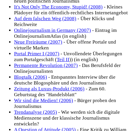
neuen politischen Journalismus
It's Not Only The Economy, Stupid! (2008)
- Kleines
Plädoyer für ein öffentlich-rechtliches Internetangebot
Auf dem falschen Weg (2008)
- Über Klicks und
Reichweite
Onlinejournalism in Germany (2007)
- Eintrag im
OnlinejournalismAtlas (in english)
Neue Freiräume (2007)
- Über offene Portale und
virtuelle Marken
Portal Primer I (2007)
- Unvollendete Überlegungen
zum Portalgeschäft (
Teil II
)) (in english)
Permanente Revolution (2007)
- Das Berufsfeld der
Onlinejournalisten
Blogtalk (2006)
- Entspanntes Interview über die
deutsche Blogosphäre und den Journalismus
Zeitung als Luxus-Produkt (2006)
- Zum 60.
Geburtstag des "Handelsblatt"
Wir sind die Medien! (2006)
- Bürger proben den
Journalismus
Trendanalyse (2005)
- Wie werden sich die digitale
Medienszene und der klassische Journalismus
entwickeln?
A Question of Attitude (2005)
- Eine Kritik zu William