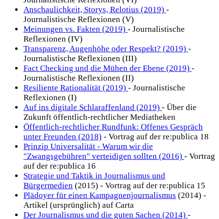
Anschaulichkeit, Storys, Relotius (2019)
-
Journalistische Reflexionen (V)
Meinungen vs. Fakten (2019)
- Journalistische
Reflexionen (IV)
Transparenz, Augenhöhe oder Respekt? (2019)
-
Journalistische Reflexionen (III)
Fact Checking und die Mühen der Ebene (2019)
-
Journalistische Reflexionen (II)
Resiliente Rationalität (2019)
- Journalistische
Reflexionen (I)
Auf ins digitale Schlaraffenland (2019)
- Über die
Zukunft öffentlich-rechtlicher Mediatheken
Öffentlich-rechtlicher Rundfunk: Offenes Gespräch
unter Freunden (2018)
- Vortrag auf der re:publica 18
Prinzip Universalität - Warum wir die
"Zwangsgebühren" verteidigen sollten (2016)
- Vortrag
auf der re:publica 16
Strategie und Taktik in Journalismus und
Bürgermedien
(2015) - Vortrag auf der re:publica 15
Plädoyer für einen Kampagnenjournalismus
(2014) -
Artikel (ursprünglich) auf Carta
Der Journalismus und die guten Sachen (2014)
-