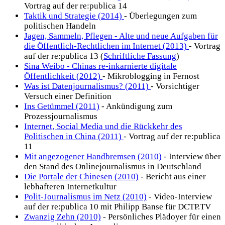
Vortrag auf der re:publica 14
Taktik und Strategie (2014)
- Überlegungen zum
politischen Handeln
Jagen, Sammeln, Pflegen - Alte und neue Aufgaben für
die Öffentlich-Rechtlichen im Internet (2013)
- Vortrag
auf der re:publica 13 (
Schriftliche Fassung
)
Sina Weibo - Chinas re-inkarnierte digitale
Öffentlichkeit (2012)
- Mikroblogging in Fernost
Was ist Datenjournalismus? (2011)
- Vorsichtiger
Versuch einer Definition
Ins Getümmel (2011)
- Ankündigung zum
Prozessjournalismus
Internet, Social Media und die Rückkehr des
Politischen in China (2011)
- Vortrag auf der re:publica
11
Mit angezogener Handbremsen (2010)
- Interview über
den Stand des Onlinejournalismus in Deutschland
Die Portale der Chinesen (2010)
- Bericht aus einer
lebhafteren Internetkultur
Polit-Journalismus im Netz (2010)
- Video-Interview
auf der re:publica 10 mit Philipp Banse für DCTP.TV
Zwanzig Zehn (2010)
- Persönliches Plädoyer für einen