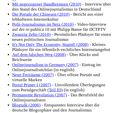
Mit angezogener Handbremsen (2010)
- Interview über
den Stand des Onlinejournalismus in Deutschland
Die Portale der Chinesen (2010)
- Bericht aus einer
lebhafteren Internetkultur
Polit-Journalismus im Netz (2010)
- Video-Interview
auf der re:publica 10 mit Philipp Banse für DCTP.TV
Zwanzig Zehn (2010)
- Persönliches Plädoyer für einen
neuen politischen Journalismus
It's Not Only The Economy, Stupid! (2008)
- Kleines
Plädoyer für ein öffentlich-rechtliches Internetangebot
Auf dem falschen Weg (2008)
- Über Klicks und
Reichweite
Onlinejournalism in Germany (2007)
- Eintrag im
OnlinejournalismAtlas (in english)
Neue Freiräume (2007)
- Über offene Portale und
virtuelle Marken
Portal Primer I (2007)
- Unvollendete Überlegungen
zum Portalgeschäft (
Teil II
)) (in english)
Permanente Revolution (2007)
- Das Berufsfeld der
Onlinejournalisten
Blogtalk (2006)
- Entspanntes Interview über die
deutsche Blogosphäre und den Journalismus