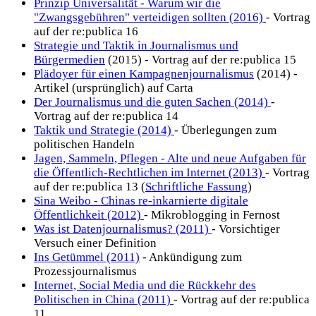
Prinzip Universalität - Warum wir die
"Zwangsgebühren" verteidigen sollten (2016)
- Vortrag
auf der re:publica 16
Strategie und Taktik in Journalismus und
Bürgermedien
(2015) - Vortrag auf der re:publica 15
Plädoyer für einen Kampagnenjournalismus
(2014) -
Artikel (ursprünglich) auf Carta
Der Journalismus und die guten Sachen (2014)
-
Vortrag auf der re:publica 14
Taktik und Strategie (2014)
- Überlegungen zum
politischen Handeln
Jagen, Sammeln, Pflegen - Alte und neue Aufgaben für
die Öffentlich-Rechtlichen im Internet (2013)
- Vortrag
auf der re:publica 13 (
Schriftliche Fassung
)
Sina Weibo - Chinas re-inkarnierte digitale
Öffentlichkeit (2012)
- Mikroblogging in Fernost
Was ist Datenjournalismus? (2011)
- Vorsichtiger
Versuch einer Definition
Ins Getümmel (2011)
- Ankündigung zum
Prozessjournalismus
Internet, Social Media und die Rückkehr des
Politischen in China (2011)
- Vortrag auf der re:publica
11