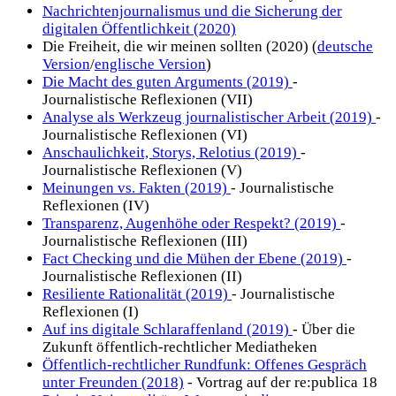
Nachrichtenjournalismus und die Sicherung der
digitalen Öffentlichkeit (2020)
Die Freiheit, die wir meinen sollten (2020) (
deutsche
Version
/
englische Version
)
Die Macht des guten Arguments (2019)
-
Journalistische Reflexionen (VII)
Analyse als Werkzeug journalistischer Arbeit (2019)
-
Journalistische Reflexionen (VI)
Anschaulichkeit, Storys, Relotius (2019)
-
Journalistische Reflexionen (V)
Meinungen vs. Fakten (2019)
- Journalistische
Reflexionen (IV)
Transparenz, Augenhöhe oder Respekt? (2019)
-
Journalistische Reflexionen (III)
Fact Checking und die Mühen der Ebene (2019)
-
Journalistische Reflexionen (II)
Resiliente Rationalität (2019)
- Journalistische
Reflexionen (I)
Auf ins digitale Schlaraffenland (2019)
- Über die
Zukunft öffentlich-rechtlicher Mediatheken
Öffentlich-rechtlicher Rundfunk: Offenes Gespräch
unter Freunden (2018)
- Vortrag auf der re:publica 18