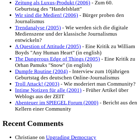
Zeitung als Luxus-Produkt (2006)
- Zum 60.
Geburtstag des "Handelsblatt"
Wir sind die Medien! (2006)
- Bürger proben den
Journalismus
Trendanalyse (2005)
- Wie werden sich die digitale
Medienszene und der klassische Journalismus
entwickeln?
A Question of Attitude (2005)
- Eine Kritik zu William
Boyds "Any Human Heart" (in english)
The Dangerous Edge of Things (2005)
- Eine Kritik zu
Orhan Pamuks "Snow" (in english)
Dumpfe Routine (2004)
- Interview zum 10jährigen
Geburtstag des deutschen Online-Journalismus
Troll Attack! (2003)
- Wie moderiert man Community?
Intime Notizen für alle (2001)
- Früher Artikel über
Weblogs aus der ZEIT
Abenteuer im SPIEGEL Forum (2000)
- Bericht aus den
Kellern einer Community
Recent Comments
Christiane
on
Upgrading Democracy