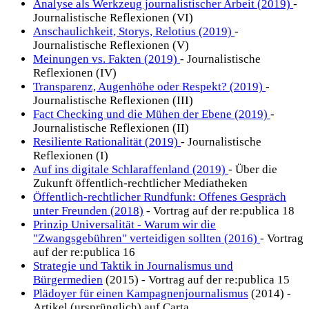
Analyse als Werkzeug journalistischer Arbeit (2019)
-
Journalistische Reflexionen (VI)
Anschaulichkeit, Storys, Relotius (2019)
-
Journalistische Reflexionen (V)
Meinungen vs. Fakten (2019)
- Journalistische
Reflexionen (IV)
Transparenz, Augenhöhe oder Respekt? (2019)
-
Journalistische Reflexionen (III)
Fact Checking und die Mühen der Ebene (2019)
-
Journalistische Reflexionen (II)
Resiliente Rationalität (2019)
- Journalistische
Reflexionen (I)
Auf ins digitale Schlaraffenland (2019)
- Über die
Zukunft öffentlich-rechtlicher Mediatheken
Öffentlich-rechtlicher Rundfunk: Offenes Gespräch
unter Freunden (2018)
- Vortrag auf der re:publica 18
Prinzip Universalität - Warum wir die
"Zwangsgebühren" verteidigen sollten (2016)
- Vortrag
auf der re:publica 16
Strategie und Taktik in Journalismus und
Bürgermedien
(2015) - Vortrag auf der re:publica 15
Plädoyer für einen Kampagnenjournalismus
(2014) -
Artikel (ursprünglich) auf Carta