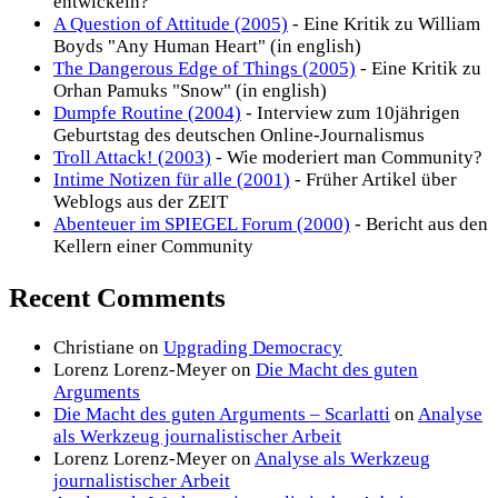
entwickeln?
A Question of Attitude (2005)
- Eine Kritik zu William
Boyds "Any Human Heart" (in english)
The Dangerous Edge of Things (2005)
- Eine Kritik zu
Orhan Pamuks "Snow" (in english)
Dumpfe Routine (2004)
- Interview zum 10jährigen
Geburtstag des deutschen Online-Journalismus
Troll Attack! (2003)
- Wie moderiert man Community?
Intime Notizen für alle (2001)
- Früher Artikel über
Weblogs aus der ZEIT
Abenteuer im SPIEGEL Forum (2000)
- Bericht aus den
Kellern einer Community
Recent Comments
Christiane
on
Upgrading Democracy
Lorenz Lorenz-Meyer
on
Die Macht des guten
Arguments
Die Macht des guten Arguments – Scarlatti
on
Analyse
als Werkzeug journalistischer Arbeit
Lorenz Lorenz-Meyer
on
Analyse als Werkzeug
journalistischer Arbeit