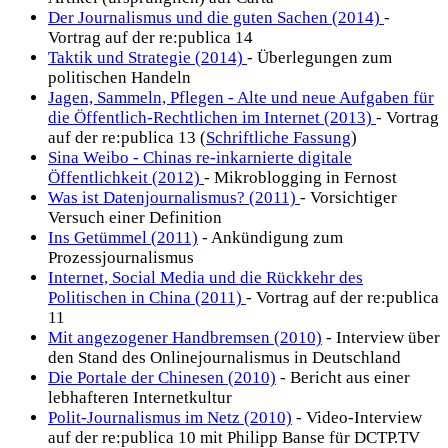
Der Journalismus und die guten Sachen (2014)
-
Vortrag auf der re:publica 14
Taktik und Strategie (2014)
- Überlegungen zum
politischen Handeln
Jagen, Sammeln, Pflegen - Alte und neue Aufgaben für
die Öffentlich-Rechtlichen im Internet (2013)
- Vortrag
auf der re:publica 13 (
Schriftliche Fassung
)
Sina Weibo - Chinas re-inkarnierte digitale
Öffentlichkeit (2012)
- Mikroblogging in Fernost
Was ist Datenjournalismus? (2011)
- Vorsichtiger
Versuch einer Definition
Ins Getümmel (2011)
- Ankündigung zum
Prozessjournalismus
Internet, Social Media und die Rückkehr des
Politischen in China (2011)
- Vortrag auf der re:publica
11
Mit angezogener Handbremsen (2010)
- Interview über
den Stand des Onlinejournalismus in Deutschland
Die Portale der Chinesen (2010)
- Bericht aus einer
lebhafteren Internetkultur
Polit-Journalismus im Netz (2010)
- Video-Interview
auf der re:publica 10 mit Philipp Banse für DCTP.TV