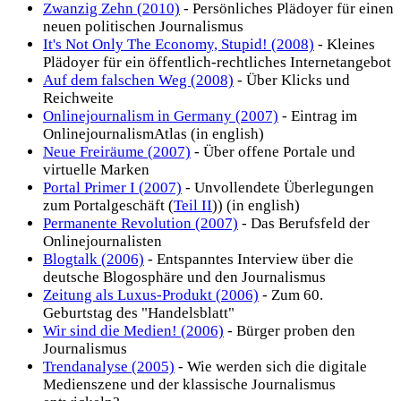
Zwanzig Zehn (2010)
- Persönliches Plädoyer für einen
neuen politischen Journalismus
It's Not Only The Economy, Stupid! (2008)
- Kleines
Plädoyer für ein öffentlich-rechtliches Internetangebot
Auf dem falschen Weg (2008)
- Über Klicks und
Reichweite
Onlinejournalism in Germany (2007)
- Eintrag im
OnlinejournalismAtlas (in english)
Neue Freiräume (2007)
- Über offene Portale und
virtuelle Marken
Portal Primer I (2007)
- Unvollendete Überlegungen
zum Portalgeschäft (
Teil II
)) (in english)
Permanente Revolution (2007)
- Das Berufsfeld der
Onlinejournalisten
Blogtalk (2006)
- Entspanntes Interview über die
deutsche Blogosphäre und den Journalismus
Zeitung als Luxus-Produkt (2006)
- Zum 60.
Geburtstag des "Handelsblatt"
Wir sind die Medien! (2006)
- Bürger proben den
Journalismus
Trendanalyse (2005)
- Wie werden sich die digitale
Medienszene und der klassische Journalismus