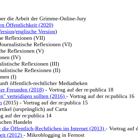
ber die Arbeit der Grimme-Online-Jury
en Öffentlichkeit (2020)
ersion
/
englische Version
)
che Reflexionen (VII)
 Journalistische Reflexionen (VI)
sche Reflexionen (V)
ionen (IV)
alistische Reflexionen (III)
nalistische Reflexionen (II)
onen (I)
unft öffentlich-rechtlicher Mediatheken
ter Freunden (2018)
- Vortrag auf der re:publica 18
n" verteidigen sollten (2016)
- Vortrag auf der re:publica 16
n
(2015) - Vortrag auf der re:publica 15
tikel (ursprünglich) auf Carta
ag auf der re:publica 14
ischen Handeln
 die Öffentlich-Rechtlichen im Internet (2013)
- Vortrag auf 
keit (2012)
- Mikroblogging in Fernost