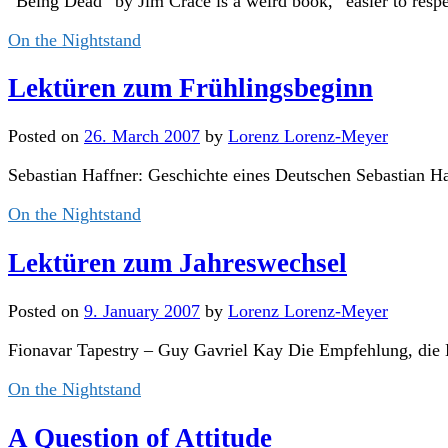
“Being Dead” by Jim Crace is a weird book, “easier to respec
On the Nightstand
Lektüren zum Frühlingsbeginn
Posted
on
26. March 2007
by
Lorenz Lorenz-Meyer
Sebastian Haffner: Geschichte eines Deutschen Sebastian Ha
On the Nightstand
Lektüren zum Jahreswechsel
Posted
on
9. January 2007
by
Lorenz Lorenz-Meyer
Fionavar Tapestry – Guy Gavriel Kay Die Empfehlung, di
On the Nightstand
A Question of Attitude