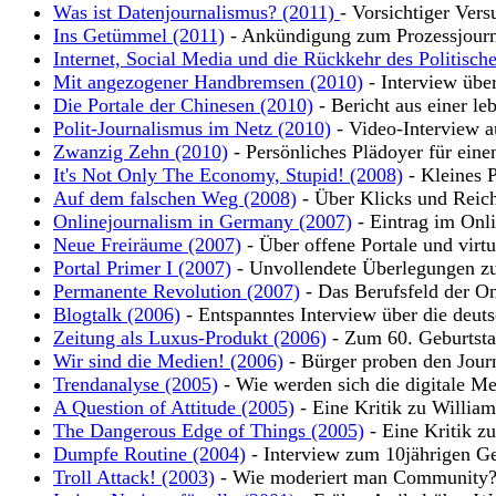
Was ist Datenjournalismus? (2011)
- Vorsichtiger Vers
Ins Getümmel (2011)
- Ankündigung zum Prozessjour
Internet, Social Media und die Rückkehr des Politisch
Mit angezogener Handbremsen (2010)
- Interview übe
Die Portale der Chinesen (2010)
- Bericht aus einer leb
Polit-Journalismus im Netz (2010)
- Video-Interview a
Zwanzig Zehn (2010)
- Persönliches Plädoyer für eine
It's Not Only The Economy, Stupid! (2008)
- Kleines P
Auf dem falschen Weg (2008)
- Über Klicks und Reic
Onlinejournalism in Germany (2007)
- Eintrag im Onli
Neue Freiräume (2007)
- Über offene Portale und virt
Portal Primer I (2007)
- Unvollendete Überlegungen zu
Permanente Revolution (2007)
- Das Berufsfeld der On
Blogtalk (2006)
- Entspanntes Interview über die deut
Zeitung als Luxus-Produkt (2006)
- Zum 60. Geburtsta
Wir sind die Medien! (2006)
- Bürger proben den Jour
Trendanalyse (2005)
- Wie werden sich die digitale Me
A Question of Attitude (2005)
- Eine Kritik zu Willia
The Dangerous Edge of Things (2005)
- Eine Kritik z
Dumpfe Routine (2004)
- Interview zum 10jährigen Ge
Troll Attack! (2003)
- Wie moderiert man Community