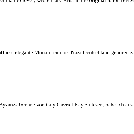
t than to love”, wrote Gary Krist in the original Salon review.
ffners elegante Miniaturen über Nazi-Deutschland gehören zu
e Byzanz-Romane von Guy Gavriel Kay zu lesen, habe ich a