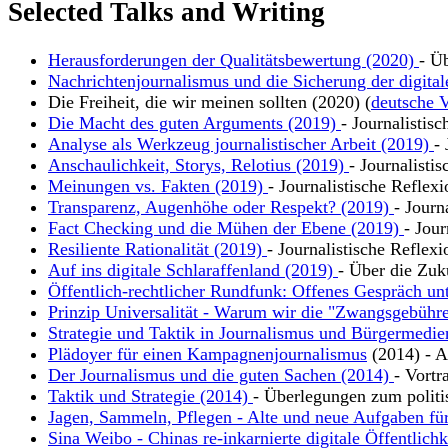
Selected Talks and Writing
Herausforderungen der Qualitätsbewertung (2020)
- Ü
Nachrichtenjournalismus und die Sicherung der digital
Die Freiheit, die wir meinen sollten (2020) (
deutsche V
Die Macht des guten Arguments (2019)
- Journalistis
Analyse als Werkzeug journalistischer Arbeit (2019)
-
Anschaulichkeit, Storys, Relotius (2019)
- Journalisti
Meinungen vs. Fakten (2019)
- Journalistische Reflex
Transparenz, Augenhöhe oder Respekt? (2019)
- Journ
Fact Checking und die Mühen der Ebene (2019)
- Jour
Resiliente Rationalität (2019)
- Journalistische Reflexi
Auf ins digitale Schlaraffenland (2019)
- Über die Zuk
Öffentlich-rechtlicher Rundfunk: Offenes Gespräch un
Prinzip Universalität - Warum wir die "Zwangsgebühre
Strategie und Taktik in Journalismus und Bürgermedie
Plädoyer für einen Kampagnenjournalismus
(2014) - Ar
Der Journalismus und die guten Sachen (2014)
- Vortr
Taktik und Strategie (2014)
- Überlegungen zum polit
Jagen, Sammeln, Pflegen - Alte und neue Aufgaben für
Sina Weibo - Chinas re-inkarnierte digitale Öffentlich