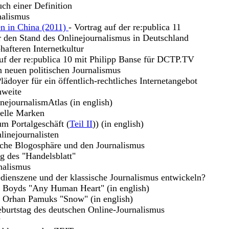
uch einer Definition
nalismus
en in China (2011)
- Vortrag auf der re:publica 11
r den Stand des Onlinejournalismus in Deutschland
hafteren Internetkultur
uf der re:publica 10 mit Philipp Banse für DCTP.TV
n neuen politischen Journalismus
lädoyer für ein öffentlich-rechtliches Internetangebot
hweite
nejournalismAtlas (in english)
uelle Marken
m Portalgeschäft (
Teil II
)) (in english)
linejournalisten
sche Blogosphäre und den Journalismus
g des "Handelsblatt"
nalismus
dienszene und der klassische Journalismus entwickeln?
m Boyds "Any Human Heart" (in english)
u Orhan Pamuks "Snow" (in english)
burtstag des deutschen Online-Journalismus
?