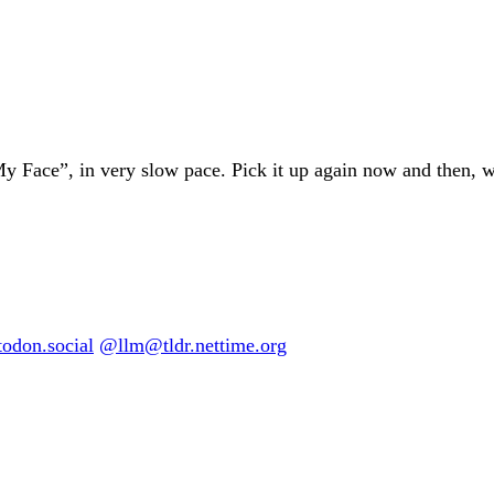
 Face”, in very slow pace. Pick it up again now and then, wit
don.social
@llm@tldr.nettime.org