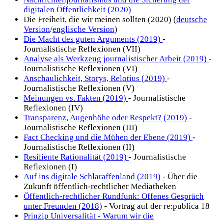
digitalen Öffentlichkeit (2020)
Die Freiheit, die wir meinen sollten (2020) (
deutsche
Version
/
englische Version
)
Die Macht des guten Arguments (2019)
-
Journalistische Reflexionen (VII)
Analyse als Werkzeug journalistischer Arbeit (2019)
-
Journalistische Reflexionen (VI)
Anschaulichkeit, Storys, Relotius (2019)
-
Journalistische Reflexionen (V)
Meinungen vs. Fakten (2019)
- Journalistische
Reflexionen (IV)
Transparenz, Augenhöhe oder Respekt? (2019)
-
Journalistische Reflexionen (III)
Fact Checking und die Mühen der Ebene (2019)
-
Journalistische Reflexionen (II)
Resiliente Rationalität (2019)
- Journalistische
Reflexionen (I)
Auf ins digitale Schlaraffenland (2019)
- Über die
Zukunft öffentlich-rechtlicher Mediatheken
Öffentlich-rechtlicher Rundfunk: Offenes Gespräch
unter Freunden (2018)
- Vortrag auf der re:publica 18
Prinzip Universalität - Warum wir die