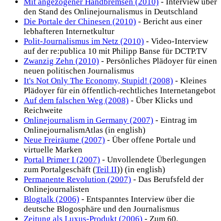
Mit angezogener Handbremsen (2010)
- Interview über
den Stand des Onlinejournalismus in Deutschland
Die Portale der Chinesen (2010)
- Bericht aus einer
lebhafteren Internetkultur
Polit-Journalismus im Netz (2010)
- Video-Interview
auf der re:publica 10 mit Philipp Banse für DCTP.TV
Zwanzig Zehn (2010)
- Persönliches Plädoyer für einen
neuen politischen Journalismus
It's Not Only The Economy, Stupid! (2008)
- Kleines
Plädoyer für ein öffentlich-rechtliches Internetangebot
Auf dem falschen Weg (2008)
- Über Klicks und
Reichweite
Onlinejournalism in Germany (2007)
- Eintrag im
OnlinejournalismAtlas (in english)
Neue Freiräume (2007)
- Über offene Portale und
virtuelle Marken
Portal Primer I (2007)
- Unvollendete Überlegungen
zum Portalgeschäft (
Teil II
)) (in english)
Permanente Revolution (2007)
- Das Berufsfeld der
Onlinejournalisten
Blogtalk (2006)
- Entspanntes Interview über die
deutsche Blogosphäre und den Journalismus
Zeitung als Luxus-Produkt (2006)
- Zum 60.