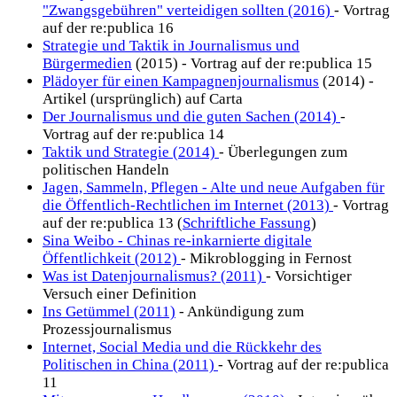
"Zwangsgebühren" verteidigen sollten (2016)
- Vortrag
auf der re:publica 16
Strategie und Taktik in Journalismus und
Bürgermedien
(2015) - Vortrag auf der re:publica 15
Plädoyer für einen Kampagnenjournalismus
(2014) -
Artikel (ursprünglich) auf Carta
Der Journalismus und die guten Sachen (2014)
-
Vortrag auf der re:publica 14
Taktik und Strategie (2014)
- Überlegungen zum
politischen Handeln
Jagen, Sammeln, Pflegen - Alte und neue Aufgaben für
die Öffentlich-Rechtlichen im Internet (2013)
- Vortrag
auf der re:publica 13 (
Schriftliche Fassung
)
Sina Weibo - Chinas re-inkarnierte digitale
Öffentlichkeit (2012)
- Mikroblogging in Fernost
Was ist Datenjournalismus? (2011)
- Vorsichtiger
Versuch einer Definition
Ins Getümmel (2011)
- Ankündigung zum
Prozessjournalismus
Internet, Social Media und die Rückkehr des
Politischen in China (2011)
- Vortrag auf der re:publica
11