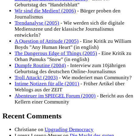
Geburtstag des "Handelsblatt"
Wir sind die Medien! (2006)
- Bürger proben den
Journalismus
Trendanalyse (2005)
- Wie werden sich die digitale
Medienszene und der klassische Journalismus
entwickeln?
A Question of Attitude (2005)
- Eine Kritik zu William
Boyds "Any Human Heart" (in english)
The Dangerous Edge of Things (2005)
- Eine Kritik zu
Orhan Pamuks "Snow" (in english)
Dumpfe Routine (2004)
- Interview zum 10jährigen
Geburtstag des deutschen Online-Journalismus
Troll Attack! (2003)
- Wie moderiert man Community?
Intime Notizen für alle (2001)
- Früher Artikel über
Weblogs aus der ZEIT
Abenteuer im SPIEGEL Forum (2000)
- Bericht aus den
Kellern einer Community
Recent Comments
Christiane
on
Upgrading Democracy
Lorenz Lorenz-Meyer
on
Die Macht des guten